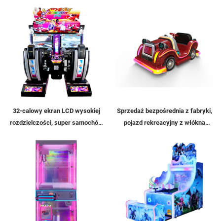
32-calowy ekran LCD wysokiej
Sprzedaż bezpośrednia z fabryki,
rozdzielczości, super samochód,
pojazd rekreacyjny z włókna
symulator dla dwóch graczy,
szklanego w kształcie retro
konsola do gier typu arcade,
samochodu klasycznego,
symulator jazdy, symulator
samochód kwadratowy
samochodu
interaktywny dla rodzica i dziecka
do użytku w pomieszczeniach i na
zewnątrz, samochód
oświetleniowy z muzyką
elektryczną