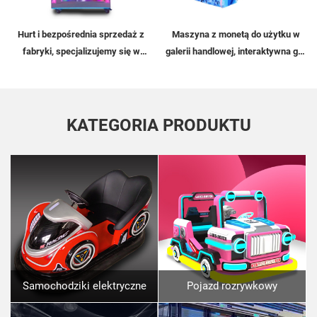
Hurt i bezpośrednia sprzedaż z
Maszyna z monetą do użytku w
fabryki, specjalizujemy się w
galerii handlowej, interaktywna gra
maszynach z łapą, maszynach
w strzelanie wodą dla dzieci,
rozrywkowych, komercyjnych
maszyna do gry w strzelanie wodą
maszynach do łapania i
na torze
maszynach z pluszakami
KATEGORIA PRODUKTU
Samochodziki elektryczne
Pojazd rozrywkowy