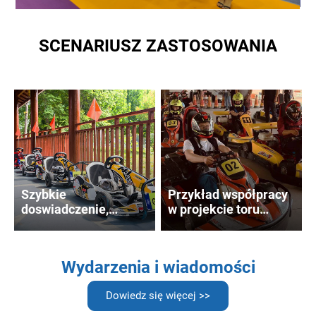
SCENARIUSZ ZASTOSOWANIA
Szybkie
Przykład współpracy
doswiadczenie,
w projekcie toru
wspieranie biznesu -
wyścigowego Speed
Przyklad wspolpracy
Park Kart Racing:
miedzy Flying Kart
pełne wdrożenie od
Wydarzenia i wiadomości
Club a nami
planowania miejsca
po podwojenie
Dowiedz się więcej >>
przychodów