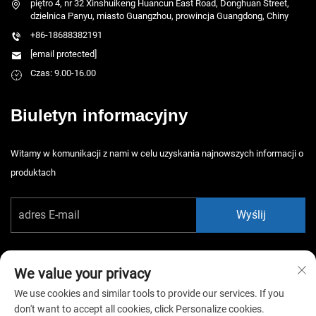
piętro 4, nr 32 Xinshuikeng Huancun East Road, Donghuan Street,
dzielnica Panyu, miasto Guangzhou, prowincja Guangdong, Chiny
+86-18688382191
[email protected]
Czas: 9.00-16.00
Biuletyn informacyjny
Witamy w komunikacji z nami w celu uzyskania najnowszych informacji o
produktach
Wyślij
We value your privacy
We use cookies and similar tools to provide our services. If you
don't want to accept all cookies, click Personalize cookies.
Copyright © 2026 China Guangzhou Xiaotongyao Amusement Equipment