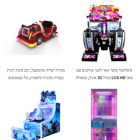
סימולטור סופר קאר לשני שחקנים עם
מכירה ישירה מהמפעל, רכב סיבת זיכרון
מסך LCD HD בגודל 32 אינץ', קונסולה
בצורת מכונית קלאסית, כלי שעשועים
למשחקי מרוצי ארקד, סימולטור נהיגה,
מזכוכית למתקנים indoor ו- outdoor,
סימולטור רכב
רכב אינטראקטיבי להורים וילדים, רכב
חשמלי עם תאורה וזמר