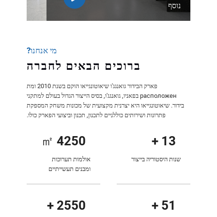
נוסף
מי אנחנו?
ברוכים הבאים לחברה
פארק הבידור גואנגג'ו שיאוטונגייאו הוקם בשנת 2010 ומת
расположен בפאניו, גואנגג'ו, בסיס הייצור הגדול בעולם למתקני
בידור. שיאוטונגייאו היא יצרנית מקצועית של מכונות משחק המספקת
פתרונות ושירותים כוללניים לתכנון, תכנון וביצועי הפארק כולו.
㎡
5000
+
15
שנות היסטוריה בייצור
אולמות תערוכות
ומבנים תעשייתיים
+
3000
+
60