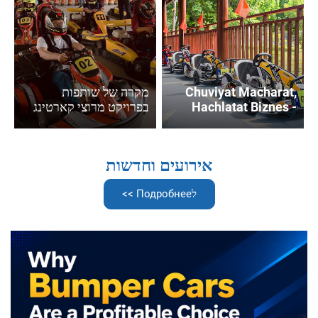
Chuviyat Macharat,
מקרה של שותפות
Hachlatat Biznes -
בפרויקט מרוצי קארטינג
Miktsei Shutfut Bein
Speed Park: יישום מלא
Flying Kart Club
מהתכנון של המקום ועד
Leanu
הכפלת ההכנסות
אירועים וחדשות
לПодробнее >>