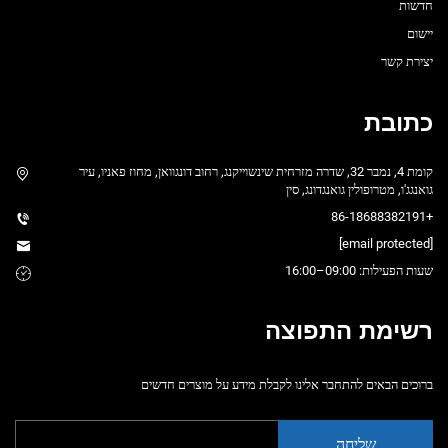
חדשות
יישום
יצירת קשר
כתובת
קומת 4, נמבר 32, שדרה מזרחית שינשוייקנג, רחוב דונגוואן, מחוז פאניו, עיר
גואנגג'ו, מטרופולין גואנגדונג, סין
+86-18688382191
[email protected]
שעות הפעילות: 09:00–16:00
רשימת התפוצה
ברוכים הבאים להתחבר אלינו לקבלת מידע על מוצרים חדשים
שליחה