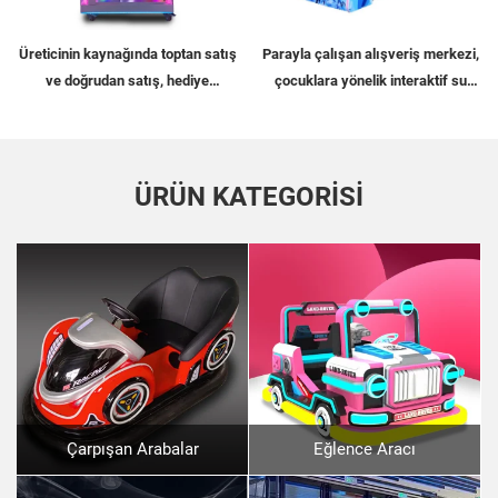
Üreticinin kaynağında toptan satış
Parayla çalışan alışveriş merkezi,
ve doğrudan satış, hediye
çocuklara yönelik interaktif su
makineleri, sokak eğlence
sıkmaya dayalı oyun, su sıkmaya
makineleri, ticari pençe makineleri
dayalı oyun makineleri
ve bebek makinelerine
uzmanlaşmış
ÜRÜN KATEGORİSİ
Çarpışan Arabalar
Eğlence Aracı