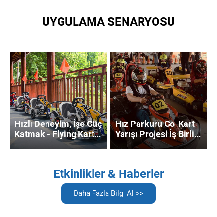
UYGULAMA SENARYOSU
Hızlı Deneyim, İşe Güç
Hız Parkuru Go-Kart
Katmak - Flying Kart
Yarışı Projesi İş Birliği
Kulübü ile Aramızdaki
Örneği: Alan
İş Birliği Örneği
Planlamasından
Gelirin İki Katına
Etkinlikler & Haberler
Çıkmasına Kadar Tam
Uygulama
Daha Fazla Bilgi Al >>