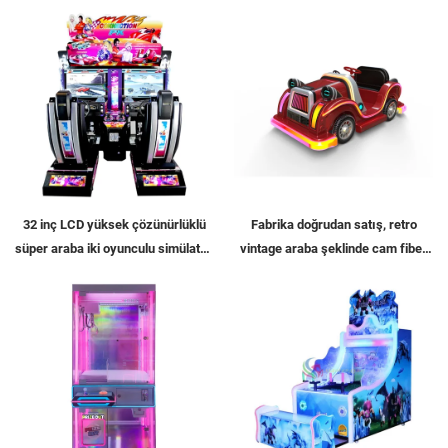
32 inç LCD yüksek çözünürlüklü
Fabrika doğrudan satış, retro
süper araba iki oyunculu simülatör,
vintage araba şeklinde cam fiber
yarış oyunu konsolu, sürüş
eğlence aracı, iç ve dış
simülatörü, araba simülatörü
mekanlarda yetişkin ile çocuk
ebeveyn-çocuk etkileşimli kare
araç, elektrikli aydınlatmalı müzikli
araç