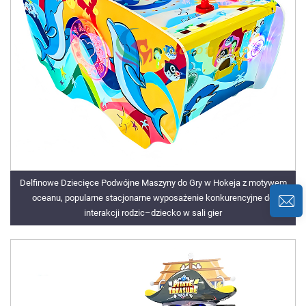
Delfinowe Dziecięce Podwójne Maszyny do Gry w Hokeja z motywem
oceanu, popularne stacjonarne wyposażenie konkurencyjne do
interakcji rodzic–dziecko w sali gier