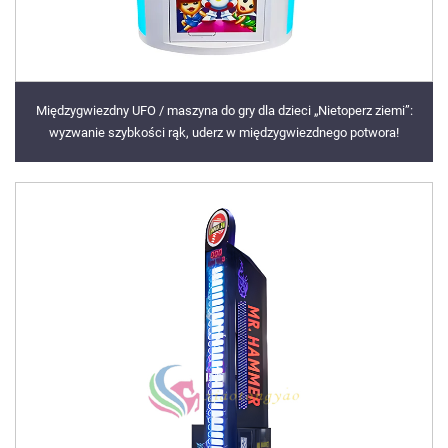
Międzygwiezdny UFO / maszyna do gry dla dzieci „Nietoperz ziemi”:
wyzwanie szybkości rąk, uderz w międzygwiezdnego potwora!