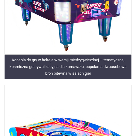
Konsola do gry w hokeja w wersji międzygwiezdnej – tematyczna,
kosmiczna gra rywalizacyjna dla karnawału, popularna dwuosobowa
broń bitewna w salach gier