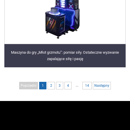
Maszyna do gry „Młot grzmotu”: pomiar siły. Ostateczne wyzwanie
zapalające siłę i pasję
...
Poprzedni
1
2
3
4
14
Następny