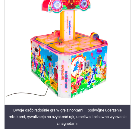
Dwoje osób radośnie gra w grę z norkami – podwójne uderzenie
młotkami, rywalizacja na szybkość rąk, urocliwa i zabawna wyzwanie
z nagrodami!