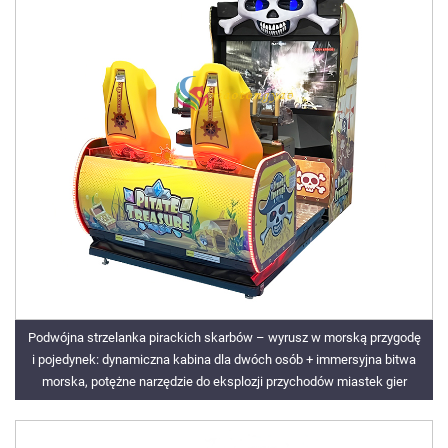
Podwójna strzelanka pirackich skarbów – wyrusz w morską przygodę
i pojedynek: dynamiczna kabina dla dwóch osób + immersyjna bitwa
morska, potężne narzędzie do eksplozji przychodów miastek gier