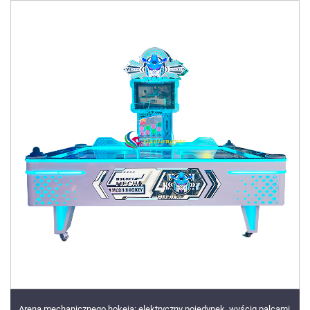
Arena mechanicznego hokeja: elektryczny pojedynek, wyścig palcami,