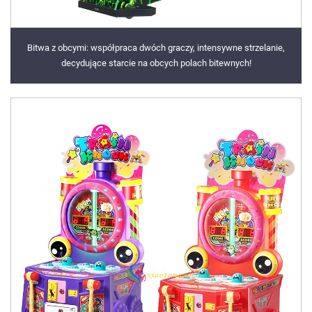
Bitwa z obcymi: współpraca dwóch graczy, intensywne strzelanie,
decydujące starcie na obcych polach bitewnych!