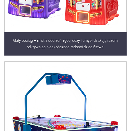
Mały pociąg – mistrz uderzeń: ręce, oczy i umysł działają razem,
odkrywając nieskończone radości dzieciństwa!