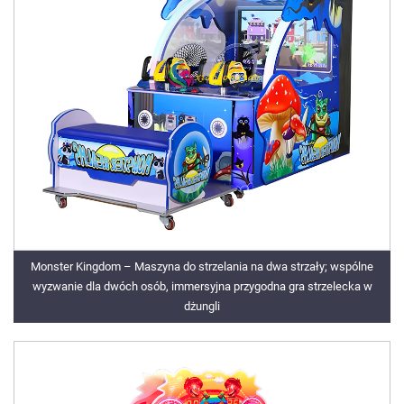
Monster Kingdom – Maszyna do strzelania na dwa strzały; wspólne
wyzwanie dla dwóch osób, immersyjna przygodna gra strzelecka w
dżungli