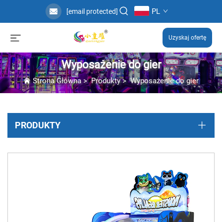
PL
[email protected]
Uzyskaj ofertę
Wyposażenie do gier
Strona Główna
>
Produkty
>
Wyposażenie do gier
PRODUKTY