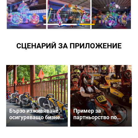
СЦЕНАРИЙ ЗА ПРИЛОЖЕНИЕ
Бързо изживяване,
Пример за
осигуряващо бизнес
партньорство по
- случай на
проекта Speed Park
сътрудничество
Kart Racing: Пълна
между Flying Kart
реализация от