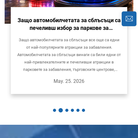
Защо автомобилчетата за сблъсъци са
печеливш избор за паркове за
забавления, търговски центрове и
Защо автомобилчетата за сблъсъци все още са едни
семейни центрове за развлечения
от най-популярните атракции за забавления.
Автомобилчетата за сблъсъци винаги са били едни от
най-привлекателните и печеливши атракции в
парковете за забавления, търговските центрове,
семейните центрове за развлечения, вътрешните
May. 25. 2026
детски площадки и откритите панаирни площадки...