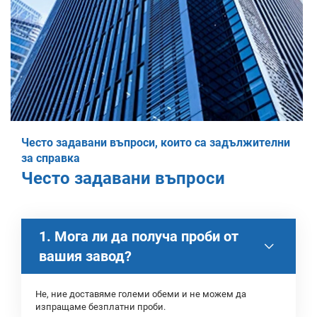
Често задавани въпроси, които са задължителни
за справка
Често задавани въпроси
1. Мога ли да получа проби от
вашия завод?
Не, ние доставяме големи обеми и не можем да
изпращаме безплатни проби.