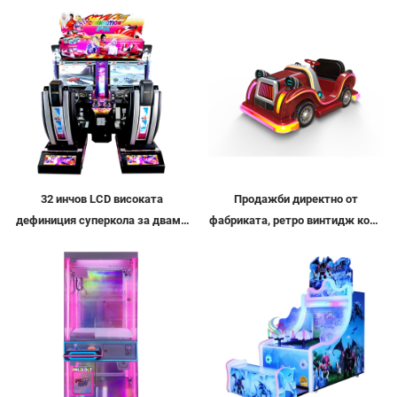
32 инчов LCD високата
Продажби директно от
дефиниция суперкола за двама
фабриката, ретро винтидж кола
играчи симулатор, игра с
на влакнесто стъкло,
аркаден автомобил, симулатор
атракционна машина за
за шофиране, автомобилен
възрастни и деца в закрити и
симулатор
открити площи, интерактивен
квадроцикл, електрическа
светлинна и музикална кола