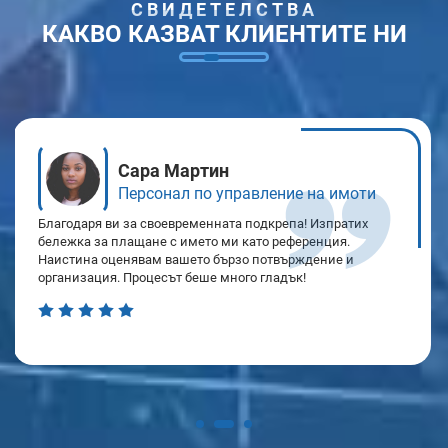
СВИДЕТЕЛСТВА
КАКВО КАЗВАТ КЛИЕНТИТЕ НИ
Джон Дейвис
Учител
Току-що потвърдих данните за превоза с експедитора –
координацията на вашия екип е впечатляваща! Можете ли
да актуализирате списъка с опаковки? Чудесно е да
работиш с толкова професионална услуга за оборудване на
детски площадки.