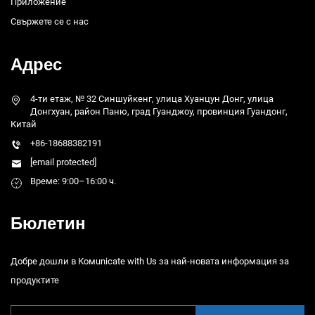
Приложение
Свържете се с нас
Адрес
4-ти етаж, № 32 Синшуйкенг, улица Хуанцун Донг, улица
Донгхуан, район Паню, град Гуанджоу, провинция Гуандонг,
Китай
+86-18688382191
[email protected]
Време: 9:00–16:00 ч.
Бюлетин
Добре дошли в Комunicate with Us за най-новата информация за
продуктите