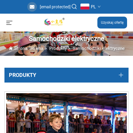
PL
[email protected]
Uzyskaj ofertę
Samochodziki elektryczne
Strona Główna
>
Produkty
>
Samochodziki elektryczne
PRODUKTY