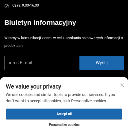
Czas: 9.00-16.00
Biuletyn informacyjny
Witamy w komunikacji z nami w celu uzyskania najnowszych informacji o
produktach
Wyślij
We value your privacy
We use cookies and similar tools to provide our services. If you
don't want to accept all cookies, click Personalize cookies.
Copyright © 2026 China Guangzhou Xiaotongyao Amusement Equipment
Co., Ltd. Wszelkie prawa zastrzeżone. -
Polityka prywatności
Accept all
Personalize cookies