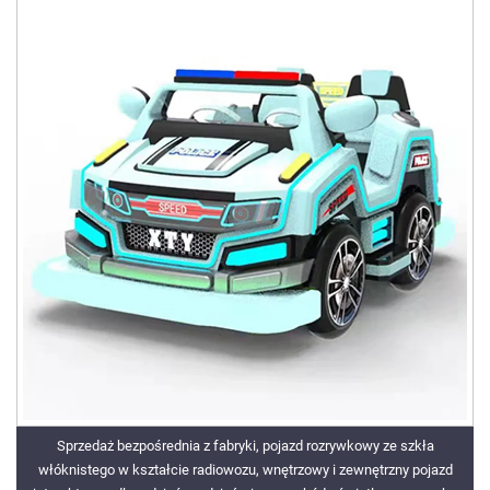
Sprzedaż bezpośrednia z fabryki, pojazd rozrywkowy ze szkła
włóknistego w kształcie radiowozu, wnętrzowy i zewnętrzny pojazd