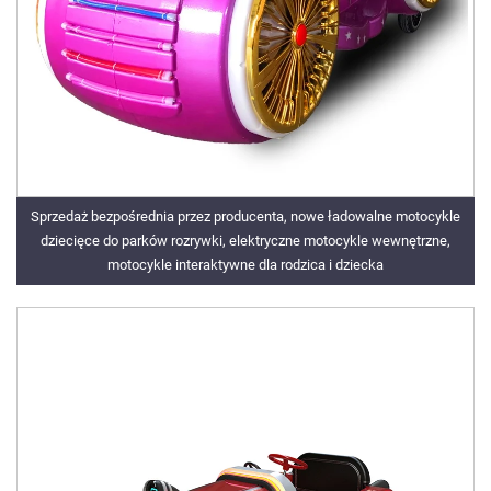
Sprzedaż bezpośrednia przez producenta, nowe ładowalne motocykle
dziecięce do parków rozrywki, elektryczne motocykle wewnętrzne,
motocykle interaktywne dla rodzica i dziecka