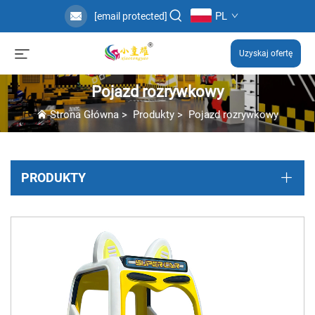
PL
[email protected]
Uzyskaj ofertę
Pojazd rozrywkowy
Strona Główna
>
Produkty
>
Pojazd rozrywkowy
PRODUKTY