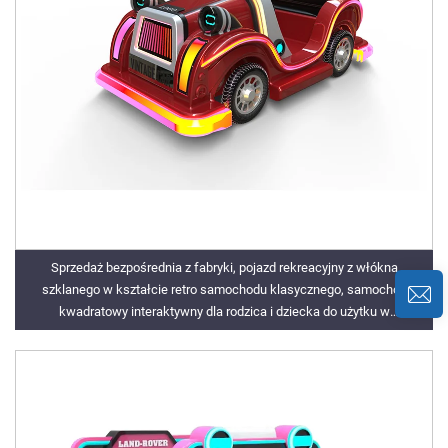
Sprzedaż bezpośrednia z fabryki, pojazd rekreacyjny z włókna
szklanego w kształcie retro samochodu klasycznego, samochód
kwadratowy interaktywny dla rodzica i dziecka do użytku w
pomieszczeniach i na zewnątrz, samochód oświetleniowy z muzyką
elektryczną