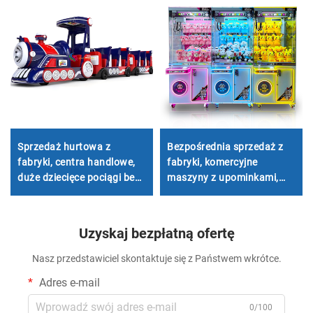
Sprzedaż hurtowa z
Bezpośrednia sprzedaż z
fabryki, centra handlowe,
fabryki, komercyjne
duże dziecięce pociągi bez
maszyny z upominkami,
torów, elektryczne pociągi
automaty do przekąsek,
turystyczne z włókna
maszyny z pluszakami,
szklanego
komercyjne maszyny z łapą
Uzyskaj bezpłatną ofertę
Nasz przedstawiciel skontaktuje się z Państwem wkrótce.
Adres e-mail
0/100