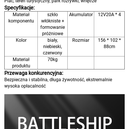
Plac, teren turystyczny, park rozrywki, wnętrze
Specyfikacje:
Materiał
szkło
Akumulator
12V20A * 4
komponentu
włókniste +
formowanie
próżniowe
Kolor
biały,
Rozmiar
156 * 102 *
niebieski,
88cm
czerwony
Materiał
70kg
produktu
Przewaga konkurencyjna:
Bezpieczna i stabilna, długa żywotność, ekstremalnie
wysoka opłacalność