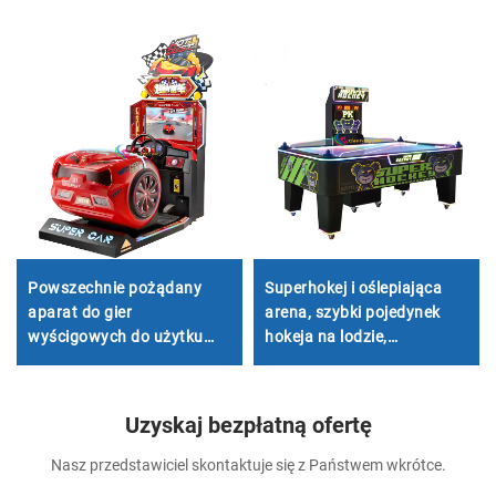
Powszechnie pożądany
Superhokej i oślepiająca
aparat do gier
arena, szybki pojedynek
wyścigowych do użytku
hokeja na lodzie,
komercyjnego z monetą do
rozpalający pasję całej
gier w automatach
rywalizacji
Uzyskaj bezpłatną ofertę
Nasz przedstawiciel skontaktuje się z Państwem wkrótce.