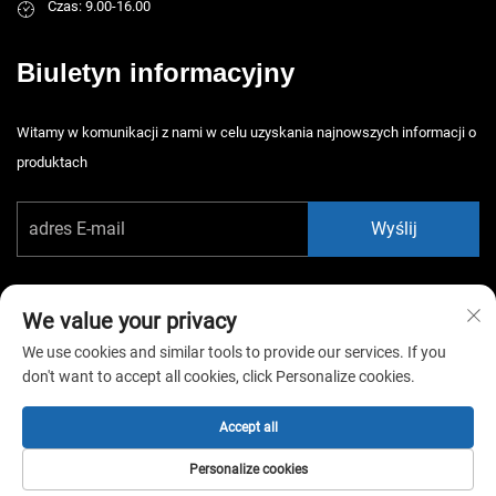
Czas: 9.00-16.00
Biuletyn informacyjny
Witamy w komunikacji z nami w celu uzyskania najnowszych informacji o
produktach
Wyślij
We value your privacy
We use cookies and similar tools to provide our services. If you
don't want to accept all cookies, click Personalize cookies.
Copyright © 2026 China Guangzhou Xiaotongyao Amusement Equipment
Co., Ltd. Wszelkie prawa zastrzeżone. -
Polityka prywatności
Accept all
Personalize cookies