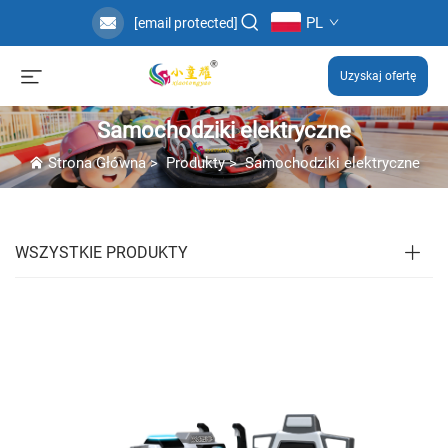
PL
[email protected]
Uzyskaj ofertę
Samochodziki elektryczne
Strona Główna
>
Produkty
>
Samochodziki elektryczne
WSZYSTKIE PRODUKTY