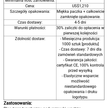
Minimalna ilość zamówienia:
1
Cena:
US$1,210
Szczegóły opakowania:
Miękka paczka + całkowicie
zamknięte opakowanie.
Czas dostawy:
4-5 dni
Warunki płatności:
30% zaliczki do opłacenia w
pierwszej kolejności
Zdolność dostaw:
- Miesięczna produkcja:
1000 sztuk [produktu]
- Czas dostawy: 7 dni dla
zamówień standardowych
- Gwarancja jakości:
certyfikat CE, 100% kontrola
przed wysyłką
- Elastyczne wsparcie:
możliwość
niestandardowego
opakowania i druku
logotypu.
Zastosowania: