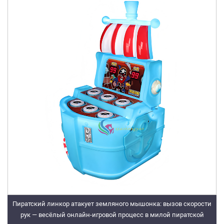
Пиратский линкор атакует земляного мышонка: вызов скорости
рук — весёлый онлайн-игровой процесс в милой пиратской