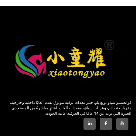
قوانغتشو شياو تونغ ياو: خبير معدات ترفيه موثوق يقدم ألعابًا داخلية وخارجية،
وعربات تصادم، وعربات سباق، ومعدات ألعاب. اشترِ مباشرةً من المصنع ذي
الخبرة التي تزيد عن 14 عامًا في الحرفية عالية الجودة.