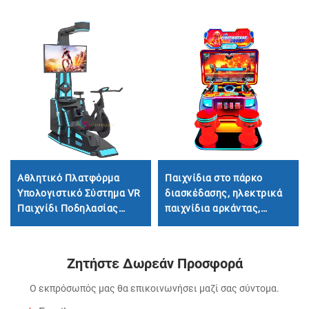
Αθλητικό Πλατφόρμα
Παιχνίδια στο πάρκο
Υπολογιστικό Σύστημα VR
διασκέδασης, ηλεκτρικά
Παιχνίδι Ποδηλασίας
παιχνίδια αρκάντας,
Ηλεκτρικός Αγώνας VR
κονσόλες παιχνιδιών με
Ποδήλατο
πιστόλια νερού για παιδιά,
με θέμα τους
Ζητήστε Δωρεάν Προσφορά
πυροσβέστες
Ο εκπρόσωπός μας θα επικοινωνήσει μαζί σας σύντομα.