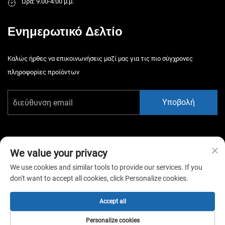
Ώρα: 9.00-4:00 μ.μ.
Ενημερωτικό Δελτίο
Καλώς ήρθες να επικοινωνήσεις μαζί μας για τις πιο σύγχρονες
πληροφορίες προϊόντων
Υποβολή
We value your privacy
We use cookies and similar tools to provide our services. If you
Πνευματικά δικαιώματα © 2026 China Guangzhou Xiaotongyao
don't want to accept all cookies, click Personalize cookies.
Amusement Equipment Co., Ltd. Όλα τα δικαιώματα διατηρούνται. -
Πολιτική απορρήτου
Accept all
Personalize cookies