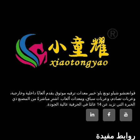
قوانغتشو شياو تونغ ياو: خبير معدات ترفيه موثوق يقدم ألعابًا داخلية وخارجية،
وعربات تصادم، وعربات سباق، ومعدات ألعاب. اشترِ مباشرةً من المصنع ذي
الخبرة التي تزيد عن 14 عامًا في الحرفية عالية الجودة.
روابط مفيدة