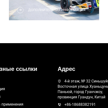
Flying Kart Club — это вновь возникший
ДОПОЛНИТЕЛЬНАЯ ИНФОРМАЦИЯ
бренд досуга и развлечений на местном
рынке, который уже на ранних стадиях
подготовки в 2023 году столкнулся с
ключевым вопросом выбора основного
оборудования. Их цель — создать
комплексную площадку для гонок на
картах...
зные ссылки
Адрес
4-й этаж, № 32 Синьшуй
Восточная улица Хуаньцунь
ция
Паньюй, город Гуанчжоу,
и
провинция Гуандун, Китай
ь применения
+86-18688382191