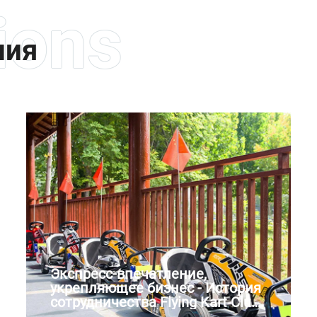
ния
Экспресс-впечатление,
укрепляющее бизнес - История
сотрудничества Flying Kart Club
и нас