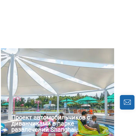
Проект автомобильчиков с
диванчиками в парке
развлечений Shanghai
Disneyland