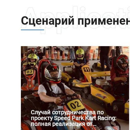
Сценарий примене
Случай сотрудничества по
проекту Speed Park Kart Racing:
полная реализация от
планирования площадки до