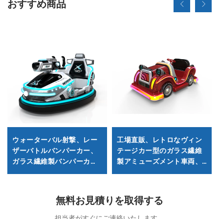
おすすめ商品
ウォーターバル射撃、レー
工場直販、レトロなヴィン
ザーバトルバンパーカー、
テージカー型のガラス繊維
ガラス繊維製バンパーカ
製アミューズメント車両、
ー、バッテリーバンパーカ
屋内・屋外用で大人と子供
ー、子供および大人向け電
の親子向けインタークティ
動バンパーカー、工場直販
ブスクエアクルマ、電動照
無料お見積りを取得する
明・音楽付き車両
担当者がすぐにご連絡いたします。