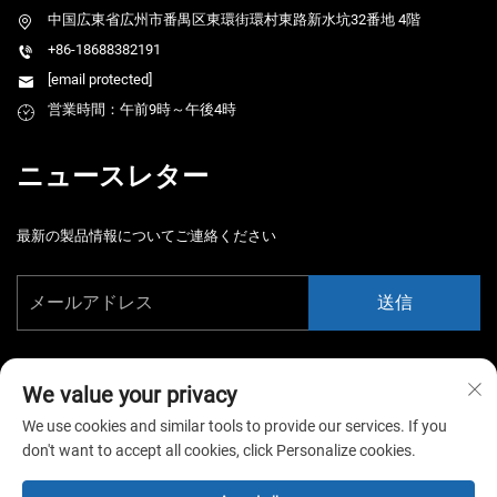
中国広東省広州市番禺区東環街環村東路新水坑32番地 4階
+86-18688382191
[email protected]
営業時間：午前9時～午後4時
ニュースレター
最新の製品情報についてご連絡ください
送信
We value your privacy
We use cookies and similar tools to provide our services. If you
don't want to accept all cookies, click Personalize cookies.
Copyright © 2026 中国広州小通耀遊戯設備有限公司。全著作権所有。 -
プライバシーポリシー