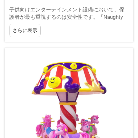
子供向けエンターテインメント設備において、保
護者が最も重視するのは安全性です。「Naughty
Castles」は、ファミリーエンターテインメントセ
さらに表示
ンター、ショッピングモール、レクリエーション
施設など、世界中のさまざまな施設でますます人
気を集めています。これらの革新的な…