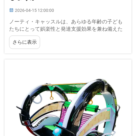
2026-04-15 12:00:00
ノーティ・キャッスルは、あらゆる年齢の子ども
たちにとって娯楽性と発達支援効果を兼ね備えた
革新的な遊具構造物として登場しました。これら
さらに表示
のエアインフレータブル型プレイ環境は、身体活
動、社会的相互作用、および…を独自に融合したも
のです。