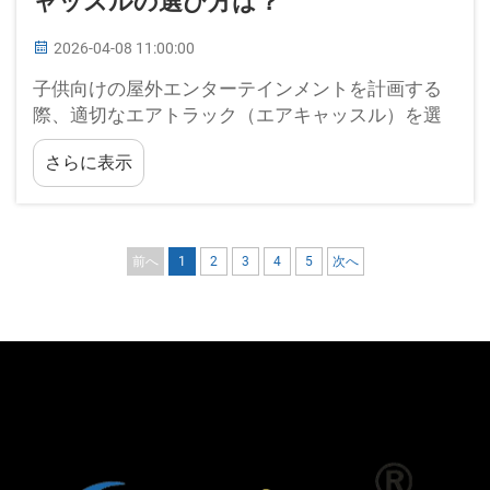
ャッスルの選び方は？
2026-04-08 11:00:00
子供向けの屋外エンターテインメントを計画する
際、適切なエアトラック（エアキャッスル）を選
定することは、安全性、楽しさ、およびイベント
さらに表示
全体の成功に影響を与える極めて重要な判断とな
ります。エアトラックは、跳ねる楽しさを際限な
く提供するとともに、...
前へ
1
2
3
4
5
次へ