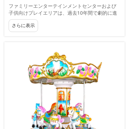
ファミリーエンターテインメントセンターおよび
子供向けプレイエリアは、過去10年間で劇的に進
化しており、事業者は楽しさと収益性の両方を提
さらに表示
供する革新的なアトラクションを求めています。
現代のキッズゾーンに追加される最も魅力的な設
備の一つとして…