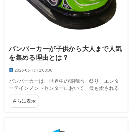
バンパーカーが子供から大人まで人気
を集める理由とは？
2026-05-15 12:00:00
バンパーカーは、世界中の遊園地、祭り、エンタ
ーテインメントセンターにおいて、最も愛される
アトラクションの一つとしてその地位を長年にわ
さらに表示
たり維持してきました。このスリル満点のライド
は、運転のワクワク感と、制御された衝突による
遊び心あふれる混沌を巧みに融合させています…