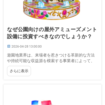
なぜ公園向けの屋外アミューズメント
設備に投資すべきなのでしょうか？
2026-04-28 13:00:00
遊園地業界は、来場者を惹きつける革新的な方法
や持続可能な収益源を模索する事業者によって、
今も進化を続けています。現代の遊園地は、顧客
さらに表示
体験が重視される競争激化の市場において、自ら
の差別化を図るという課題に直面しています…