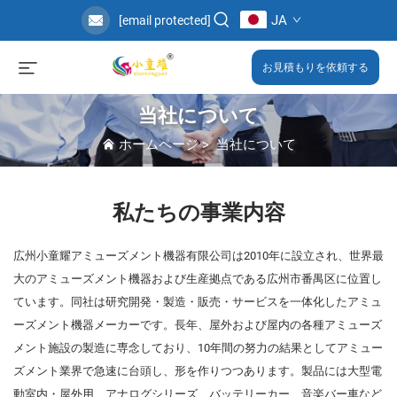
JA
[email protected]
お見積もりを依頼する
当社について
ホームページ
>
当社について
私たちの事業内容
広州小童耀アミューズメント機器有限公司は2010年に設立され、世界最
大のアミューズメント機器および生産拠点である広州市番禺区に位置し
ています。同社は研究開発・製造・販売・サービスを一体化したアミュ
ーズメント機器メーカーです。長年、屋外および屋内の各種アミューズ
メント施設の製造に専念しており、10年間の努力の結果としてアミュー
ズメント業界で急速に台頭し、形を作りつつあります。製品には大型電
動室内・屋外用、アナログシリーズ、バッテリーカー、音楽バー車など