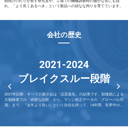
朝焼けの灯りが差す研究室や、工場での機械調整時の微かな音にも隠
れ、「より良くあるべき」という製品への頑なな拘りを育てています。
会社の歴史
2021-2024
ブレイクスルー段階
準
2021年以降、すべての展示会は「品質進化」の結果です。顕微鏡による
業
なり
欠陥検査での「綿密な比較」から、マシン校正データの「グローバル同
期」まで、『去年より良い』という自信を持って、14年間、世界中の顧
客に品質へのこだわりが決して衰えていないことを示しています。