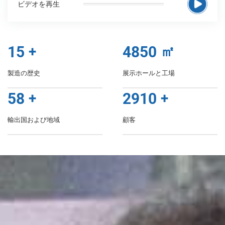
ビデオを再生
15
+
5000
㎡
製造の歴史
展示ホールと工場
60
+
3000
+
輸出国および地域
顧客