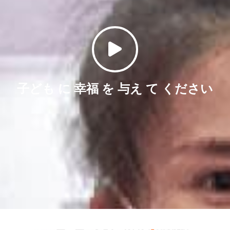
子ども に 幸福 を 与え て ください