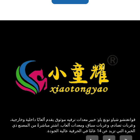
قوانغتشو شياو تونغ ياو: خبير معدات ترفيه موثوق يقدم ألعابًا داخلية وخارجية،
وعربات تصادم، وعربات سباق، ومعدات ألعاب. اشترِ مباشرةً من المصنع ذي
الخبرة التي تزيد عن 14 عامًا في الحرفية عالية الجودة.