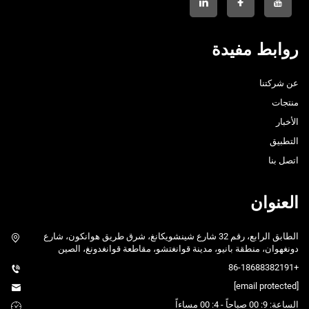
روابط مفيدة
عن شركتنا
منتجات
الأخبار
التطبيق
اتصل بنا
العنوان
الطابق الرابع، رقم 32 شارع شينشويكانغ، شرق طريق هوانكون، شارع
دونغهوان، منطقة بانيو، مدينة قوانغتشو، مقاطعة قوانغدونغ، الصين
+86-18688382191
[email protected]
الساعة: 9: 00 صباحاً - 4: 00 مساءاً