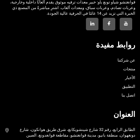
قوانغتشو شياو تونغ ياو: خبير معدات ترفيه موثوق يقدم ألعابًا داخلية وخارجية،
وعربات تصادم، وعربات سباق، ومعدات ألعاب. اشترِ مباشرةً من المصنع ذي
الخبرة التي تزيد عن 14 عامًا في الحرفية عالية الجودة.
روابط مفيدة
عن شركتنا
منتجات
الأخبار
التطبيق
اتصل بنا
العنوان
الطابق الرابع، رقم 32 شارع شينشويكانغ، شرق طريق هوانكون، شارع
دونغهوان، منطقة بانيو، مدينة قوانغتشو، مقاطعة قوانغدونغ، الصين