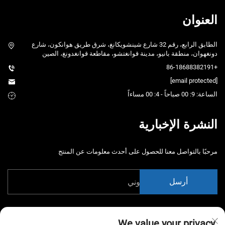
العنوان
الطابق الرابع، رقم 32 شارع شينشويكانغ، شرق طريق هوانكون، شارع
دونغهوان، منطقة بانيو، مدينة قوانغتشو، مقاطعة قوانغدونغ، الصين
+86-18688382191
[email protected]
الساعة: 9: 00 صباحاً - 4: 00 مساءاً
النشرة الإخبارية
مرحبًا بالتواصل معنا للحصول على أحدث معلومات عن المنتج
أرسل
We value your privacy