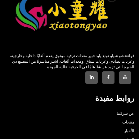
قوانغتشو شياو تونغ ياو: خبير معدات ترفيه موثوق يقدم ألعابًا داخلية وخارجية،
وعربات تصادم، وعربات سباق، ومعدات ألعاب. اشترِ مباشرةً من المصنع ذي
الخبرة التي تزيد عن 14 عامًا في الحرفية عالية الجودة.
روابط مفيدة
عن شركتنا
منتجات
الأخبار