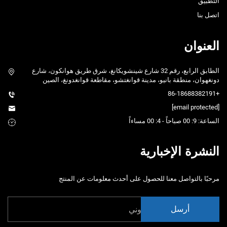
التطبيق
اتصل بنا
العنوان
الطابق الرابع، رقم 32 شارع شينشويكانغ، شرق طريق هوانكون، شارع
دونغهوان، منطقة بانيو، مدينة قوانغتشو، مقاطعة قوانغدونغ، الصين
+86-18688382191
[email protected]
الساعة: 9: 00 صباحاً - 4: 00 مساءاً
النشرة الإخبارية
مرحبًا بالتواصل معنا للحصول على أحدث معلومات عن المنتج
أرسل