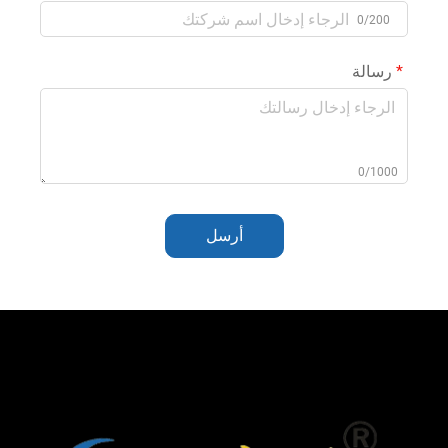
0/200
رسالة
0/1000
أرسل