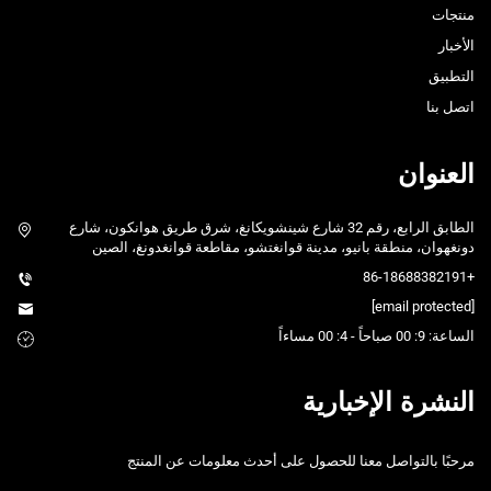
منتجات
الأخبار
التطبيق
اتصل بنا
العنوان
الطابق الرابع، رقم 32 شارع شينشويكانغ، شرق طريق هوانكون، شارع
دونغهوان، منطقة بانيو، مدينة قوانغتشو، مقاطعة قوانغدونغ، الصين
+86-18688382191
[email protected]
الساعة: 9: 00 صباحاً - 4: 00 مساءاً
النشرة الإخبارية
مرحبًا بالتواصل معنا للحصول على أحدث معلومات عن المنتج