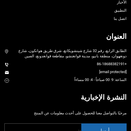
الأخبار
التطبيق
اتصل بنا
العنوان
الطابق الرابع، رقم 32 شارع شينشويكانغ، شرق طريق هوانكون، شارع
دونغهوان، منطقة بانيو، مدينة قوانغتشو، مقاطعة قوانغدونغ، الصين
+86-18688382191
[email protected]
الساعة: 9: 00 صباحاً - 4: 00 مساءاً
النشرة الإخبارية
مرحبًا بالتواصل معنا للحصول على أحدث معلومات عن المنتج
أرسل