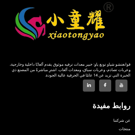
قوانغتشو شياو تونغ ياو: خبير معدات ترفيه موثوق يقدم ألعابًا داخلية وخارجية،
وعربات تصادم، وعربات سباق، ومعدات ألعاب. اشترِ مباشرةً من المصنع ذي
الخبرة التي تزيد عن 14 عامًا في الحرفية عالية الجودة.
روابط مفيدة
عن شركتنا
منتجات