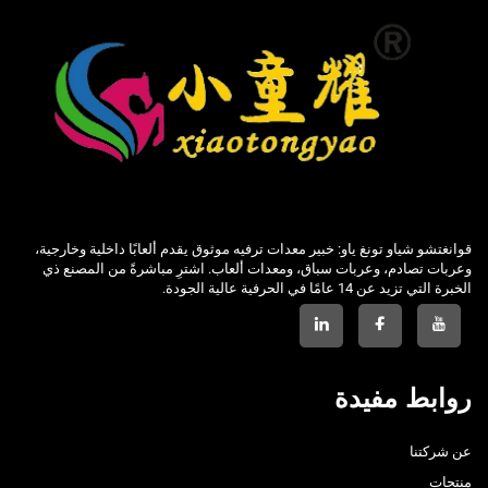
قوانغتشو شياو تونغ ياو: خبير معدات ترفيه موثوق يقدم ألعابًا داخلية وخارجية،
وعربات تصادم، وعربات سباق، ومعدات ألعاب. اشترِ مباشرةً من المصنع ذي
الخبرة التي تزيد عن 14 عامًا في الحرفية عالية الجودة.
روابط مفيدة
عن شركتنا
منتجات