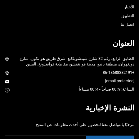
الأخبار
التطبيق
اتصل بنا
العنوان
الطابق الرابع، رقم 32 شارع شينشويكانغ، شرق طريق هوانكون، شارع
دونغهوان، منطقة بانيو، مدينة قوانغتشو، مقاطعة قوانغدونغ، الصين
+86-18688382191
[email protected]
الساعة: 9: 00 صباحاً - 4: 00 مساءاً
النشرة الإخبارية
مرحبًا بالتواصل معنا للحصول على أحدث معلومات عن المنتج