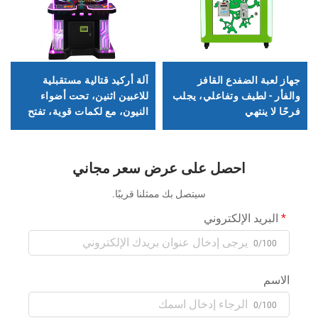
جهاز لعبة الضفدع القافز
آلة أركيد قتالية مستقبلية
والفأر - لطيف وتفاعلي، يجلب
للاعبين اثنين، تحت أضواء
فرحًا لا ينتهي
النيون، مع لكمات قوية، تفتح
أبعادًا جديدة في عالم القتال!
احصل على عرض سعر مجاني
سيتصل بك ممثلنا قريبًا.
البريد الإلكتروني
0/100
الاسم
0/100