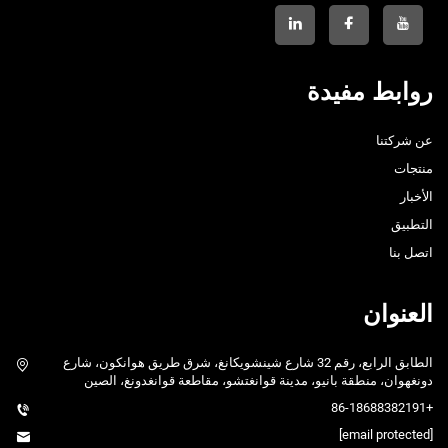
روابط مفيدة
عن شركتنا
منتجات
الأخبار
التطبيق
اتصل بنا
العنوان
الطابق الرابع، رقم 32 شارع شينشويكانغ، شرق طريق هوانكون، شارع
دونغهوان، منطقة بانيو، مدينة قوانغتشو، مقاطعة قوانغدونغ، الصين
+86-18688382191
[email protected]