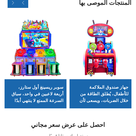
المنتجات الموصى بها
جهاز صندوق الملاكمة
سوبر ريسينغ أول ستارز،
للأطفال، يُطلق الطاقة من
أربعة لاعبين في واحد، سباق
خلال الضربات، ويسعى لأن
السرعة الممتع لا ينتهي أبدًا
يصبح بطل ملاكمة صغير
احصل على عرض سعر مجاني
سيتصل بك ممثلنا قريبًا.