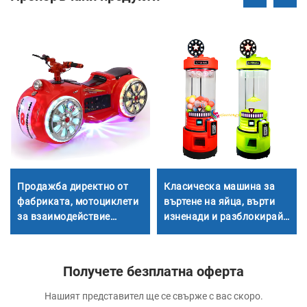
Продажба директно от
Класическа машина за
фабриката, мотоциклети
въртене на яйца, върти
за взаимодействие
изненади и разблокирай
между родители и деца,
безкрайно удоволствие!
детски мотоциклети за
площадки за
Получете безплатна оферта
развлечения,
електрически
Нашият представител ще се свърже с вас скоро.
мотоциклети за закрити