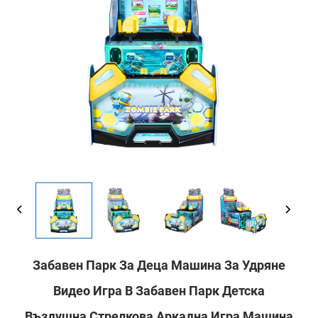
Забавен Парк За Деца Машина За Удряне
Видео Игра В Забавен Парк Детска
Въздушна Стрелкова Аркадна Игра Машина