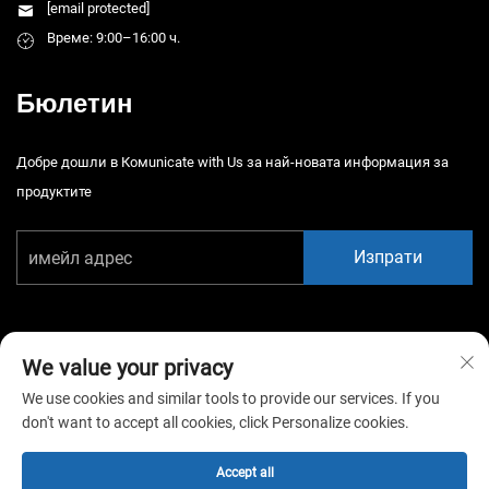
[email protected]
Време: 9:00–16:00 ч.
Бюлетин
Добре дошли в Комunicate with Us за най-новата информация за
продуктите
Изпрати
We value your privacy
We use cookies and similar tools to provide our services. If you
Автоматично право © 2026 Китай Гуанджоу Сяотонгао Амюзмън
don't want to accept all cookies, click Personalize cookies.
Бгейм Екипмънт К., Лтд. Всички права запазени. -
Политика за
поверителност
Accept all