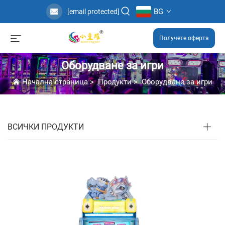
BG
[email protected]
Получете оферта
Оборудване за игри
Начална страница
>
Продукти
>
Оборудване за игри
ВСИЧКИ ПРОДУКТИ