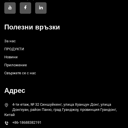
Полезни връзки
За нас
ПРОДУКТИ
Новини
Приложение
Свържете се с нас
Адрес
4-ти етаж, № 32 Синшуйкенг, улица Хуанцун Донг, улица
Донгхуан, район Паню, град Гуанджоу, провинция Гуандонг,
Китай
+86-18688382191