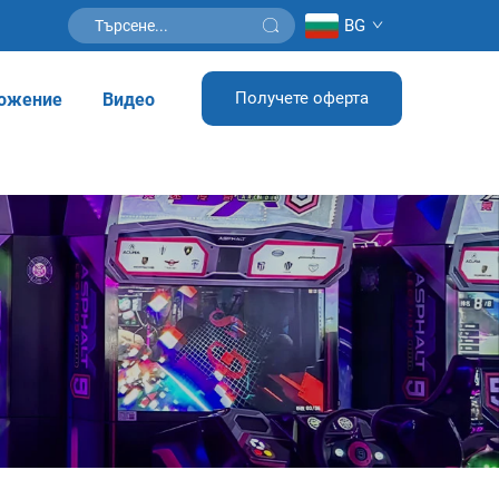
BG
Получете оферта
ожение
Видео