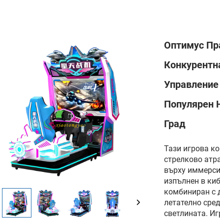
Оптимус Пр
Конкурентн
Управление
Популярен 
Град
Тази игрова к
стрелково атр
върху иммерси
изпълнен в киб
комбиниран с 
летателно сред
светлината. Иг