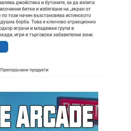
авлява джойстика и бутоните, за да изпита
исочинни битки и избягване на „екран от
о по този начин възстановява истинското
здушна борба. Това е ключово атракционно
ардкор играчи и младежки групи в
кади, игри и търговски забавителни зони.
Препоръчани продукти