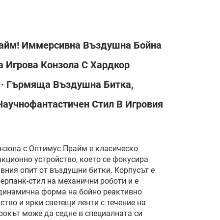
айм! Иммерсивна Въздушна Бойна
а Игрова Конзола С Хардкор
 · Гърмяща Въздушна Битка,
Научнофантастичен Стил В Игровия
онзола с Оптимус Прайм е класическо
акционно устройство, което се фокусира
вния опит от въздушни битки. Корпусът е
ерпанк-стил на механични роботи и е
динамична форма на бойно реактивно
ство и ярки светещи ленти с течение на
рокът може да седне в специалната си