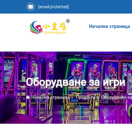
[email protected]
Начална страница
Оборудване за игри
Начална страница
>
Продукти
>
Оборудване за