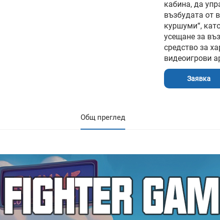
кабина, да упр
възбудата от в
куршуми“, кат
усещане за въ
средство за х
видеоигрови ар
Заявка
Общ преглед