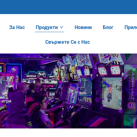
За Нас
Продукти
Новини
Блог
Прил
Свържете Се с Нас
 игри