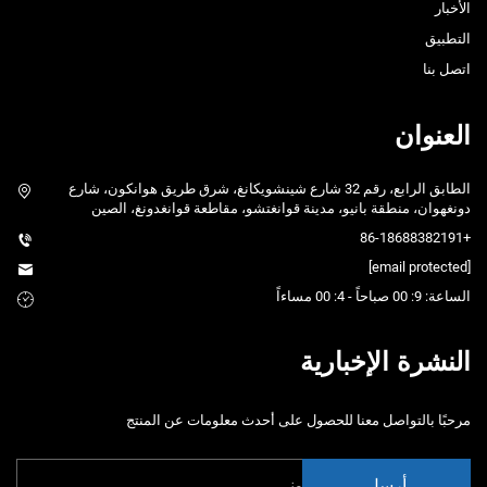
الأخبار
التطبيق
اتصل بنا
العنوان
الطابق الرابع، رقم 32 شارع شينشويكانغ، شرق طريق هوانكون، شارع
دونغهوان، منطقة بانيو، مدينة قوانغتشو، مقاطعة قوانغدونغ، الصين
+86-18688382191
[email protected]
الساعة: 9: 00 صباحاً - 4: 00 مساءاً
النشرة الإخبارية
مرحبًا بالتواصل معنا للحصول على أحدث معلومات عن المنتج
أرسل