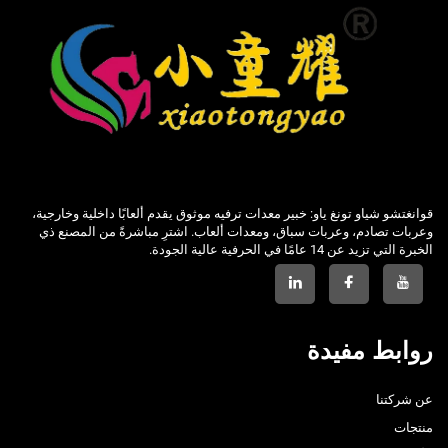
قوانغتشو شياو تونغ ياو: خبير معدات ترفيه موثوق يقدم ألعابًا داخلية وخارجية،
وعربات تصادم، وعربات سباق، ومعدات ألعاب. اشترِ مباشرةً من المصنع ذي
الخبرة التي تزيد عن 14 عامًا في الحرفية عالية الجودة.
روابط مفيدة
عن شركتنا
منتجات