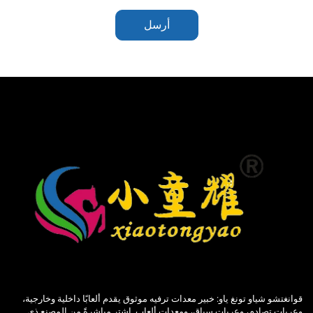
أرسل
قوانغتشو شياو تونغ ياو: خبير معدات ترفيه موثوق يقدم ألعابًا داخلية وخارجية،
وعربات تصادم، وعربات سباق، ومعدات ألعاب. اشترِ مباشرةً من المصنع ذي