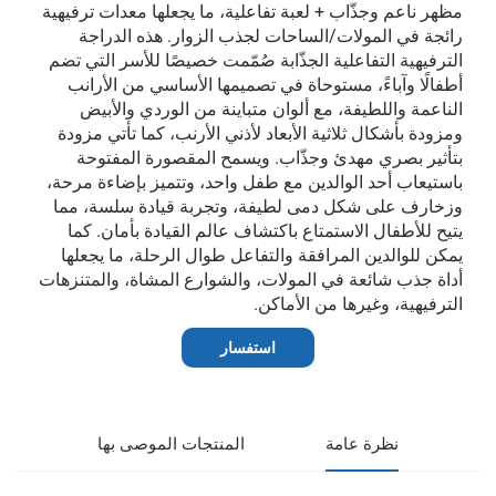
مظهر ناعم وجذّاب + لعبة تفاعلية، ما يجعلها معدات ترفيهية
رائجة في المولات/الساحات لجذب الزوار. هذه الدراجة
الترفيهية التفاعلية الجذّابة صُمّمت خصيصًا للأسر التي تضم
أطفالًا وآباءً، مستوحاة في تصميمها الأساسي من الأرانب
الناعمة واللطيفة، مع ألوان متباينة من الوردي والأبيض
ومزودة بأشكال ثلاثية الأبعاد لأذني الأرنب، كما تأتي مزودة
بتأثير بصري مهدئ وجذّاب. ويسمح المقصورة المفتوحة
باستيعاب أحد الوالدين مع طفل واحد، وتتميز بإضاءة مرحة،
وزخارف على شكل دمى لطيفة، وتجربة قيادة سلسة، مما
يتيح للأطفال الاستمتاع باكتشاف عالم القيادة بأمان. كما
يمكن للوالدين المرافقة والتفاعل طوال الرحلة، ما يجعلها
أداة جذب شائعة في المولات، والشوارع المشاة، والمتنزهات
الترفيهية، وغيرها من الأماكن.
استفسار
نظرة عامة
المنتجات الموصى بها