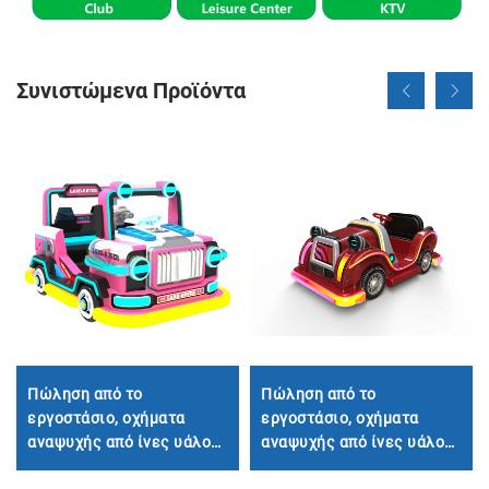
Συνιστώμενα Προϊόντα
Πώληση από το
Πώληση από το
εργοστάσιο, οχήματα
εργοστάσιο, οχήματα
αναψυχής από ίνες υάλου
αναψυχής από ίνες υάλου
με στυλ off-road,
με σχέδιο ρετρό βιντάζ,