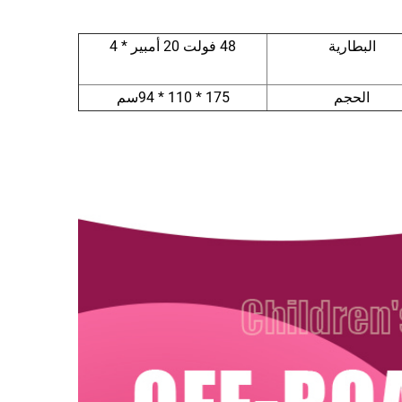
البطارية
48 فولت 20 أمبير * 4
الحجم
175 * 110 * 94سم