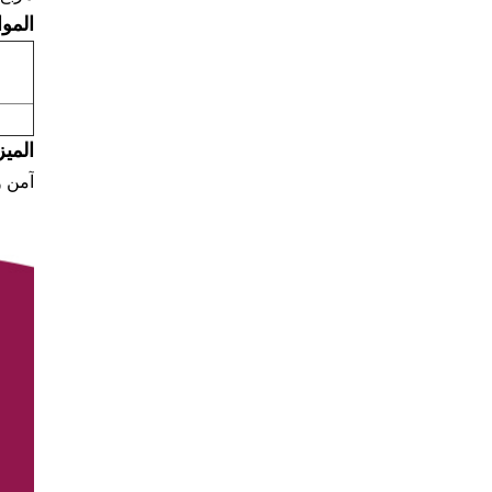
المو
الميز
آمن و