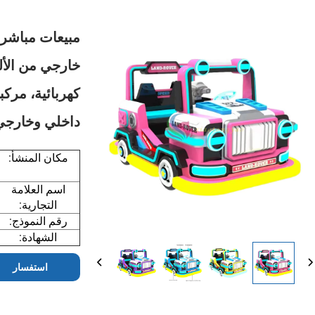
مبيعات مباشرة
خارجي من الأل
كهربائية، مركب
داخلي وخارجي
مكان المنشأ:
اسم العلامة
التجارية:
رقم النموذج:
الشهادة:
استفسار