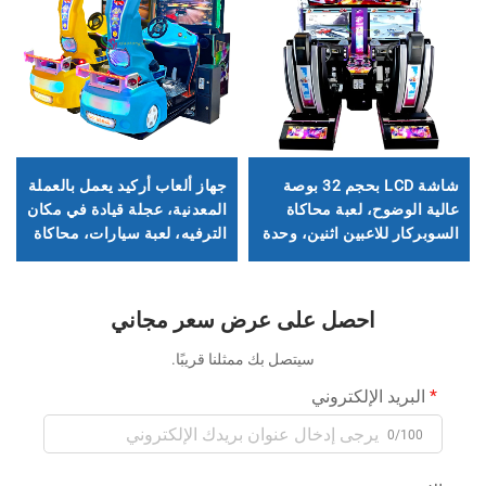
شاشة LCD بحجم 32 بوصة
جهاز ألعاب أركيد يعمل بالعملة
عالية الوضوح، لعبة محاكاة
المعدنية، عجلة قيادة في مكان
السوبركار للاعبين اثنين، وحدة
الترفيه، لعبة سيارات، محاكاة
تحكم أركيد سباقات، محاكي
سباقات، محاكاة قيادة، وحدة
قيادة، محاكي سيارة
تحكم في الألعاب
احصل على عرض سعر مجاني
سيتصل بك ممثلنا قريبًا.
البريد الإلكتروني
0/100