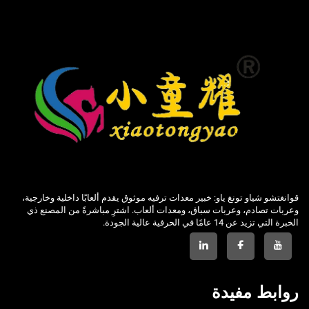
قوانغتشو شياو تونغ ياو: خبير معدات ترفيه موثوق يقدم ألعابًا داخلية وخارجية،
وعربات تصادم، وعربات سباق، ومعدات ألعاب. اشترِ مباشرةً من المصنع ذي
الخبرة التي تزيد عن 14 عامًا في الحرفية عالية الجودة.
روابط مفيدة