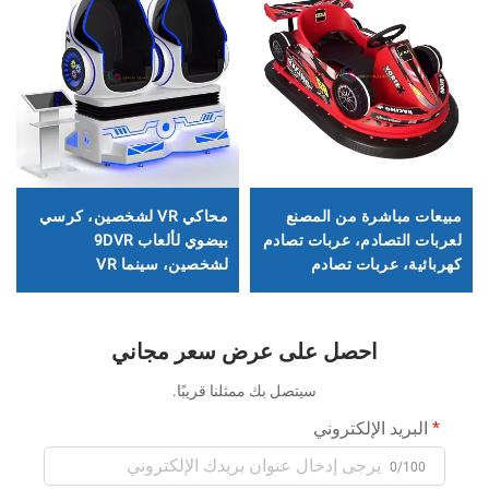
مبيعات مباشرة من المصنع
محاكي VR لشخصين، كرسي
لعربات التصادم، عربات تصادم
بيضوي لألعاب 9DVR
كهربائية، عربات تصادم
لشخصين، سينما VR
لمتنزهات الألعاب
لشخصين، معدات ترفيه
لألعاب VR في المتنزهات
احصل على عرض سعر مجاني
سيتصل بك ممثلنا قريبًا.
البريد الإلكتروني
0/100