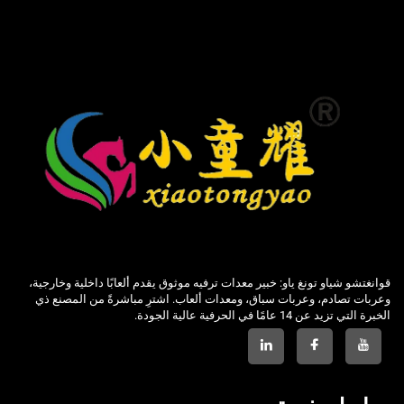
قوانغتشو شياو تونغ ياو: خبير معدات ترفيه موثوق يقدم ألعابًا داخلية وخارجية،
وعربات تصادم، وعربات سباق، ومعدات ألعاب. اشترِ مباشرةً من المصنع ذي
الخبرة التي تزيد عن 14 عامًا في الحرفية عالية الجودة.