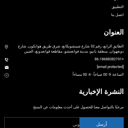
التطبيق
اتصل بنا
العنوان
الطابق الرابع، رقم 32 شارع شينشويكانغ، شرق طريق هوانكون، شارع
دونغهوان، منطقة بانيو، مدينة قوانغتشو، مقاطعة قوانغدونغ، الصين
+86-18688382191
[email protected]
الساعة: 9: 00 صباحاً - 4: 00 مساءاً
النشرة الإخبارية
مرحبًا بالتواصل معنا للحصول على أحدث معلومات عن المنتج
أرسل