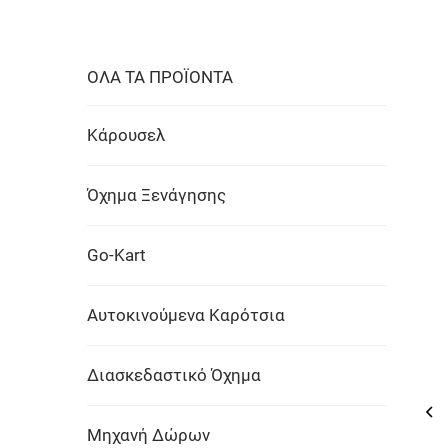
ΟΛΑ ΤΑ ΠΡΟΪΟΝΤΑ
Κάρουσελ
Όχημα Ξενάγησης
Go-Kart
Αυτοκινούμενα Καρότσια
Διασκεδαστικό Όχημα
Μηχανή Δώρων