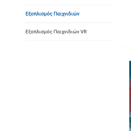
Εξοπλισμός Παιχνιδιών
Εξοπλισμός Παιχνιδιών VR