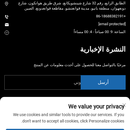
الطابق الرابع، رقم 32 شارع شينشويكانغ، شرق طريق هوانكون، شارع
دونغهوان، منطقة بانيو، مدينة قوانغتشو، مقاطعة قوانغدونغ، الصين
+86-18688382191
[email protected]
الساعة: 9: 00 صباحاً - 4: 00 مساءاً
النشرة الإخبارية
مرحبًا بالتواصل معنا للحصول على أحدث معلومات عن المنتج
أرسل
We value your privacy
We use cookies and similar tools to provide our services. If you
don't want to accept all cookies, click Personalize cookies.
حقوق الت COPYRIGHT © 2026 شركة الصين قوانغتشو شياوتونغياو لمعدات
التertainment المحدودة. جميع الحقوق محفوظة. -
سياسة الخصوصية