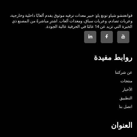
قوانغتشو شياو تونغ ياو: خبير معدات ترفيه موثوق يقدم ألعابًا داخلية وخارجية،
وعربات تصادم، وعربات سباق، ومعدات ألعاب. اشترِ مباشرةً من المصنع ذي
الخبرة التي تزيد عن 14 عامًا في الحرفية عالية الجودة.
روابط مفيدة
عن شركتنا
منتجات
الأخبار
التطبيق
اتصل بنا
العنوان