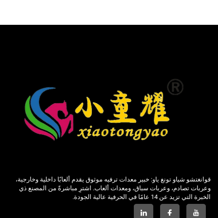
قوانغتشو شياو تونغ ياو: خبير معدات ترفيه موثوق يقدم ألعابًا داخلية وخارجية،
وعربات تصادم، وعربات سباق، ومعدات ألعاب. اشترِ مباشرةً من المصنع ذي
الخبرة التي تزيد عن 14 عامًا في الحرفية عالية الجودة.