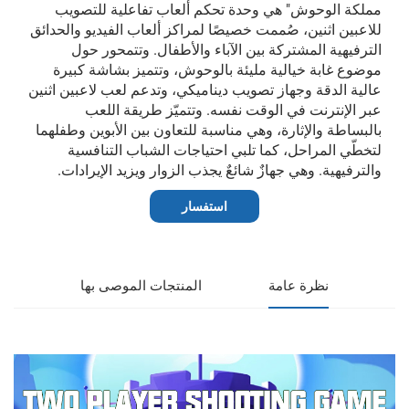
مملكة الوحوش" هي وحدة تحكم ألعاب تفاعلية للتصويب
للاعبين اثنين، صُممت خصيصًا لمراكز ألعاب الفيديو والحدائق
الترفيهية المشتركة بين الآباء والأطفال. وتتمحور حول
موضوع غابة خيالية مليئة بالوحوش، وتتميز بشاشة كبيرة
عالية الدقة وجهاز تصويب ديناميكي، وتدعم لعب لاعبين اثنين
عبر الإنترنت في الوقت نفسه. وتتميّز طريقة اللعب
بالبساطة والإثارة، وهي مناسبة للتعاون بين الأبوين وطفلهما
لتخطّي المراحل، كما تلبي احتياجات الشباب التنافسية
والترفيهية. وهي جهازٌ شائعٌ يجذب الزوار ويزيد الإيرادات.
استفسار
نظرة عامة
المنتجات الموصى بها