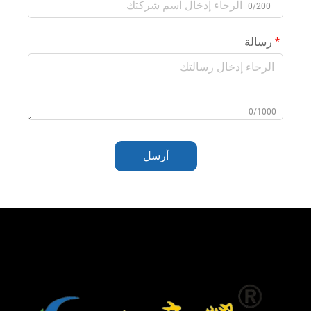
0/200
رسالة
0/1000
أرسل