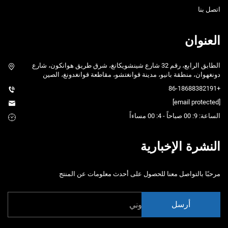
اتصل بنا
العنوان
الطابق الرابع، رقم 32 شارع شينشويكانغ، شرق طريق هوانكون، شارع
دونغهوان، منطقة بانيو، مدينة قوانغتشو، مقاطعة قوانغدونغ، الصين
+86-18688382191
[email protected]
الساعة: 9: 00 صباحاً - 4: 00 مساءاً
النشرة الإخبارية
مرحبًا بالتواصل معنا للحصول على أحدث معلومات عن المنتج
أرسل