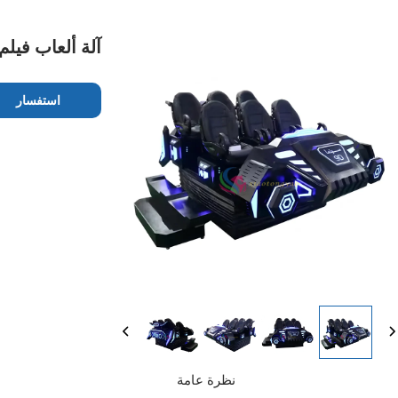
آلة ألعاب فيلم محاكي 9D-VR لجول
استفسار
نظرة عامة