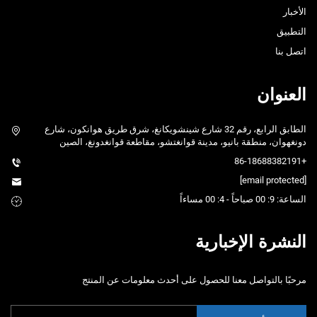
الأخبار
التطبيق
اتصل بنا
العنوان
الطابق الرابع، رقم 32 شارع شينشويكانغ، شرق طريق هوانكون، شارع
دونغهوان، منطقة بانيو، مدينة قوانغتشو، مقاطعة قوانغدونغ، الصين
+86-18688382191
[email protected]
الساعة: 9: 00 صباحاً - 4: 00 مساءاً
النشرة الإخبارية
مرحبًا بالتواصل معنا للحصول على أحدث معلومات عن المنتج