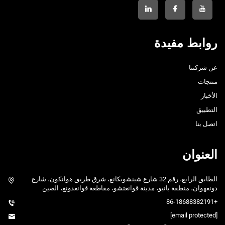
روابط مفيدة
عن شركتنا
منتجات
الأخبار
التطبيق
اتصل بنا
العنوان
الطابق الرابع، رقم 32 شارع شينشويكانغ، شرق طريق هوانكون، شارع
دونغهوان، منطقة بانيو، مدينة قوانغتشو، مقاطعة قوانغدونغ، الصين
+86-18688382191
[email protected]