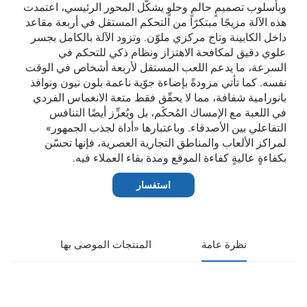
وبأسلوب تصميمٍ حالمٍ وحلوٍ يشكّل المحور الرئيسي، اعتمدت
هذه الآلة مزيجًا مبتكرًا من التحكم المستقل في أربعة مقاعد
داخل الكابينة وتاج مركزي ملوّن. وتزود الآلة بالكامل بجسر
علوي دقيق لمكافحة الاهتزاز ونظام ذكي للتحكم في
السرعة، ما يدعم اللعب المستقل لأربعة أشخاص في الوقت
نفسه. كما تأتي مزودةً بإضاءة جوّية ناعمة بلون نيون ونوافذ
بانورامية شفافة، مما لا يحقّق فقط متعة الانغماس الفردي
في اللعبة مع الإمساك المُحكَم، بل ويُعزِّز أيضًا التنافس
التفاعلي بين الأصدقاء. وباعتبارها «أداة لجذب الجمهور»
لمراكز الألعاب والمناطق التجارية العصرية، فإنها تحسّن
بكفاءةٍ عاليةٍ كفاءة الموقع ومدة بقاء العملاء فيه.
استفسار
نظرة عامة
المنتجات الموصى بها