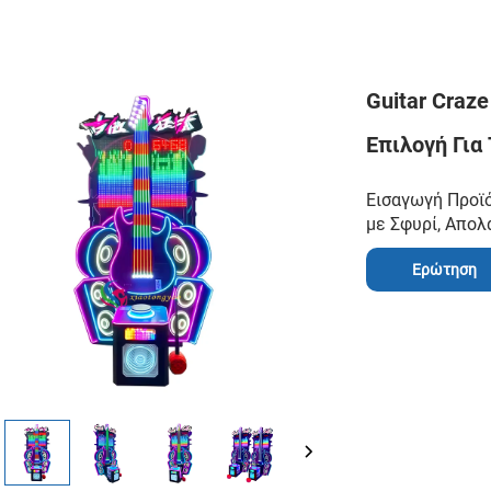
Guitar Craz
Επιλογή Για
Εισαγωγή Προϊό
με Σφυρί, Απολ
Ερώτηση