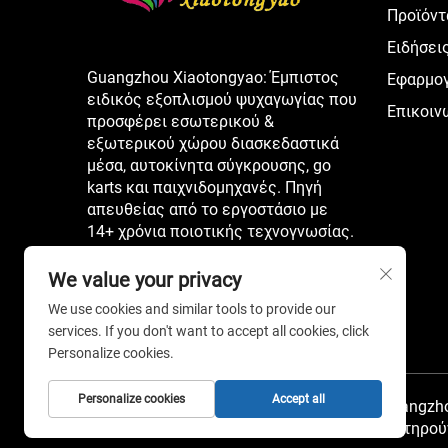
Προϊόντ
Ειδήσει
Guangzhou Xiaotongyao: Έμπιστος
Εφαρμο
ειδικός εξοπλισμού ψυχαγωγίας που
Επικοιν
προσφέρει εσωτερικού &
εξωτερικού χώρου διασκεδαστικά
μέσα, αυτοκίνητα σύγκρουσης, go
karts και παιχνιδομηχανές. Πηγή
απευθείας από το εργοστάσιο με
14+ χρόνια ποιοτικής τεχνογνωσίας.
We value your privacy
We use cookies and similar tools to provide our
services. If you don't want to accept all cookies, click
Personalize cookies.
Personalize cookies
Accept all
Πνευματικά δικαιώματα © 2026 China Guangzh
Equipment Co., Ltd. Όλα τα δικαιώματα διατηρού