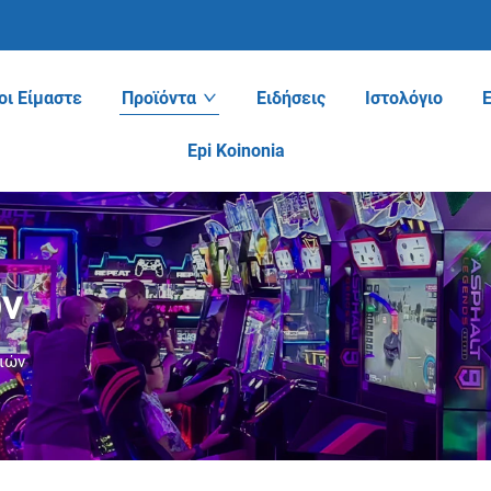
οι Είμαστε
Προϊόντα
Ειδήσεις
Ιστολόγιο
Epi Koinonia
ών
διών