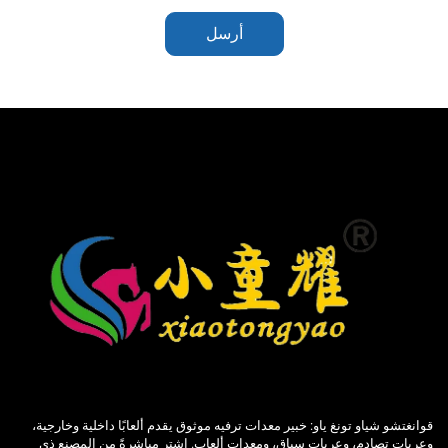
أرسل
قوانغتشو شياو تونغ ياو: خبير معدات ترفيه موثوق يقدم ألعابًا داخلية وخارجية،
وعربات تصادم، وعربات سباق، ومعدات ألعاب. اشترِ مباشرةً من المصنع ذي