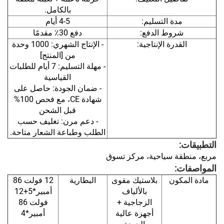
بالكامل.
مدة التسليم:
4-5 أيام
شروط الدفع:
دفع 30٪ مقدمًا
القدرة الإنتاجية:
- الإنتاج الشهري: 1000 وحدة
من [المنتج]
- مهلة التسليم: 7 أيام للطلبات
القياسية
- ضمان الجودة: حاصل على
شهادة CE، مع فحص 100%
قبل الشحن
- دعم مرن: تغليف حسب
الطلب وطباعة الشعار متاحة.
التطبيقات:
مربع، منطقة سياحية، مركز تسوق
المواصفات:
مادة المكون
بلاستيك مقوى
البطارية
12 فولت 86
بالألياف
أمبير*5+12
الزجاجية +
فولت 86
أجهزة عالية
أمبير*4