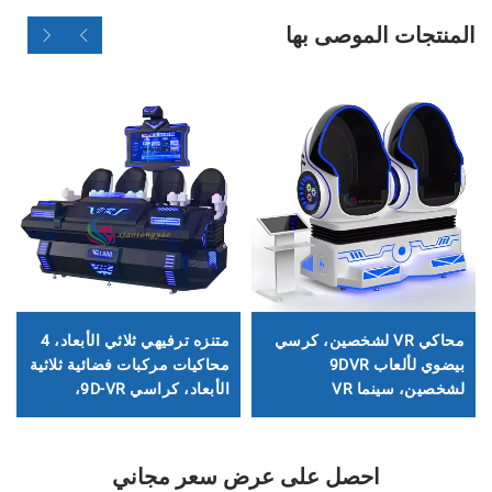
المنتجات الموصى بها
محاكي VR لشخصين، كرسي
متنزه ترفيهي ثلاثي الأبعاد، 4
بيضوي لألعاب 9DVR
محاكيات مركبات فضائية ثلاثية
لشخصين، سينما VR
الأبعاد، كراسي 9D-VR،
لشخصين، معدات ترفيه
معدات الواقع الافتراضي
لألعاب VR في المتنزهات
احصل على عرض سعر مجاني