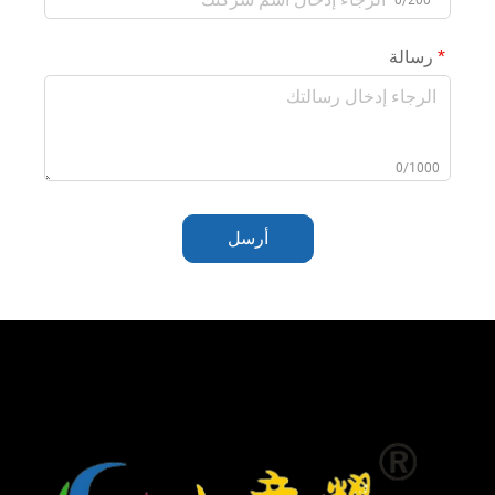
0/200
رسالة
0/1000
أرسل