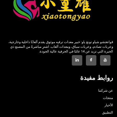
قوانغتشو شياو تونغ ياو: خبير معدات ترفيه موثوق يقدم ألعابًا داخلية وخارجية،
وعربات تصادم، وعربات سباق، ومعدات ألعاب. اشترِ مباشرةً من المصنع ذي
الخبرة التي تزيد عن 14 عامًا في الحرفية عالية الجودة.
روابط مفيدة
عن شركتنا
منتجات
الأخبار
التطبيق