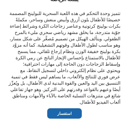
تتميز وحدة التحكم في هذه اللعبة السحرية للبولينج المصممة
خصيصًا للأطفال بلون أزرق وأبيض منعش وساحر، مكملةً
بكرات بولينج كرتونية وعناصر زجاجات الكرة وشرائط إضاءة
جوّية متدرجة، ما يخلق مشهد رياضي سحري مليء بالمرح
الطفولي. ويتألف الهيكل من تصميم مُصغَّر على شكل مسار،
وهو مناسب لطول الأطفال وقوتهم التشغيلية. كما أنه مزوَّد
بكرة بولينج خفيفة الوزن ونظام إرجاع تلقائي، مما يسمح
للأطفال بالاستمتاع بإحساس الإنجاز الناتج عن رمي الكرة
وإسقاط الزجاجات دون الحاجة إلى مهارات احترافية؛
ويحتوي على نظام إلكتروني داخلي لتسجيل النقاط، مع
عرض فوري للنتائج والألعاب، ما يساهم ليس فقط في تنمية
التنسيق بين اليد والعين والقوة البدنية لدى الأطفال، بل ويُعزِّز
أيضًا وعيهم بالقواعد وقدرتهم على التركيز. وهو جهاز تفاعلي
شائع في متنزهات التسلية الخاصة بالآباء والأمهات ومناطق
ألعاب الفيديو للأطفال.
استفسار