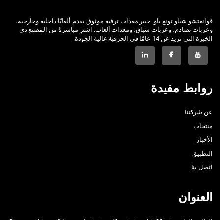
قوانغتشو شياو تونغ ياو: خبير معدات ترفيه موثوق يقدم ألعابًا داخلية وخارجية،
وعربات تصادم، وعربات سباق، ومعدات ألعاب. اشترِ مباشرةً من المصنع ذي
الخبرة التي تزيد عن 14 عامًا في الحرفية عالية الجودة.
روابط مفيدة
عن شركتنا
منتجات
الأخبار
التطبيق
اتصل بنا
العنوان