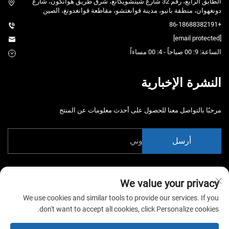
الطابق الرابع، رقم 32 شارع شينشويكانغ، شرق طريق هوانكون، شارع
دونغهوان، منطقة بانيو، مدينة قوانغتشو، مقاطعة قوانغدونغ، الصين
+86-18688382191
[email protected]
الساعة: 9: 00 صباحاً - 4: 00 مساءاً
النشرة الإخبارية
مرحبًا بالتواصل معنا للحصول على أحدث معلومات عن المنتج
أرسل
We value your privacy
We use cookies and similar tools to provide our services. If you
don't want to accept all cookies, click Personalize cookies.
حقوق الت COPYRIGHT © 2026 شركة الصين قوانغتشو شياوتونغياو لمعدات
التertainment المحدودة. جميع الحقوق محفوظة. -
سياسة الخصوصية