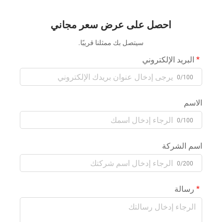
تصادم تعمل بالبطارية،
بين الأهل والأطفال داخلي
سيارات تصادم كهربائية
وخارجي، عربة إضاءة
احصل على عرض سعر مجاني
للأطفال والكبار، سيارات
موسيقية كهربائية
تصادم لمتنزهات الألعاب
سيتصل بك ممثلنا قريبًا.
البريد الإلكتروني
0/100
الاسم
0/100
اسم الشركة
0/200
رسالة