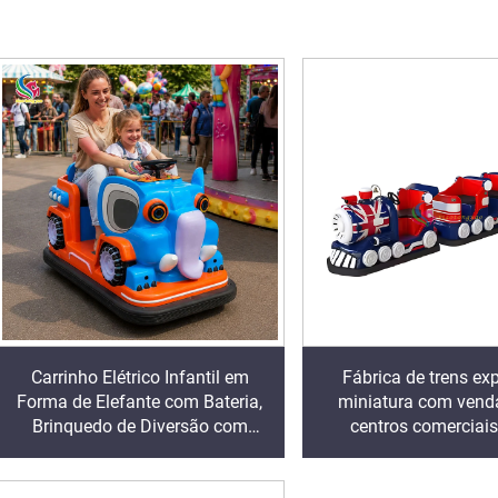
Carrinho Elétrico Infantil em
Fábrica de trens ex
Forma de Elefante com Bateria,
miniatura com venda
Brinquedo de Diversão com
centros comerciais,
Assentos Duplos e Luzes LED e
pequenos elétricos se
Música para Shopping, Parque e
para crianças andare