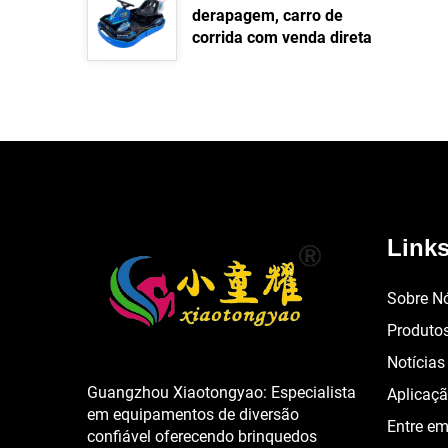
Leia mais >>
derapagem, carro de
corrida com venda direta
de fábrica de alta
qualidade, kart infantil de
hardware, kart de pista ao
ar livre
Leia mais >>
Links
Sobre N
Produto
Notícias
Guangzhou Xiaotongyao: Especialista
Aplicaç
em equipamentos de diversão
Entre em
confiável oferecendo brinquedos