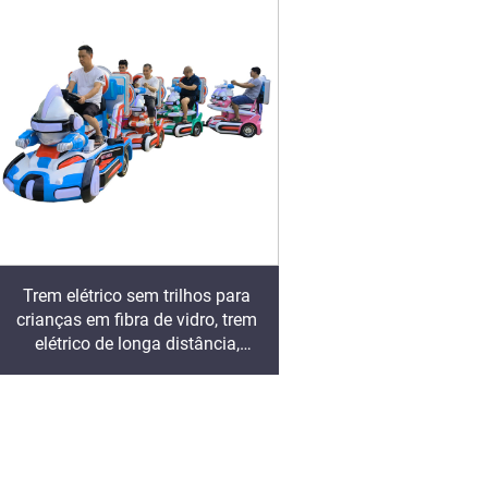
Playground
turísticos elétricos e
vidro
Trem elétrico sem trilhos para
crianças em fibra de vidro, trem
elétrico de longa distância,
equipamentos de lazer populares
vendidos diretamente pela fábrica
e jogos de tiro com armas