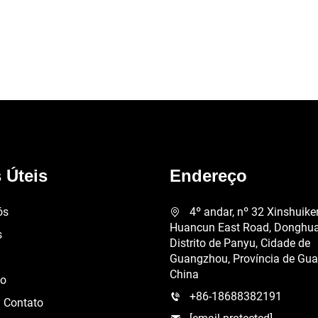
 Úteis
Endereço
ós
4º andar, nº 32 Xinshuik
Huancun East Road, Donghuan
s
Distrito de Panyu, Cidade de
Guangzhou, Província de Gu
China
ão
+86-18688382191
 Contato