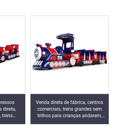
pressos
Venda direta de fábrica, centros
 direta,
comerciais, trens grandes sem
 trens
trilhos para crianças andarem,
m trilhos
trens elétricos turísticos em fibra
m, trens
de vidro