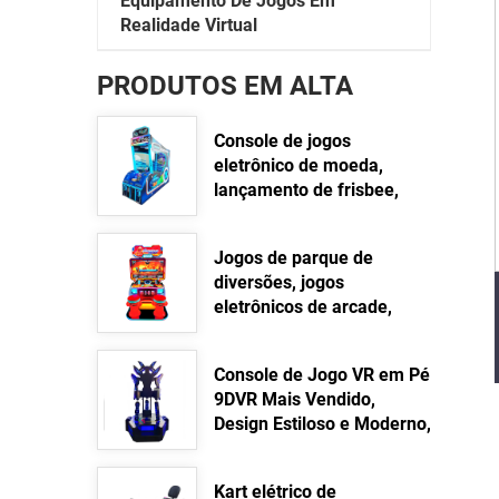
Equipamento De Jogos Em
Realidade Virtual
PRODUTOS EM ALTA
Console de jogos
eletrônico de moeda,
lançamento de frisbee,
console de jogos de
resgate de loteria
Jogos de parque de
Leia mais >>
diversões, jogos
eletrônicos de arcade,
consoles de jogos infantis
com armas de água, tema
Console de Jogo VR em Pé
de bombeiro
9DVR Mais Vendido,
Leia mais >>
Design Estiloso e Moderno,
Plataforma Dinâmica em
Pé
Kart elétrico de