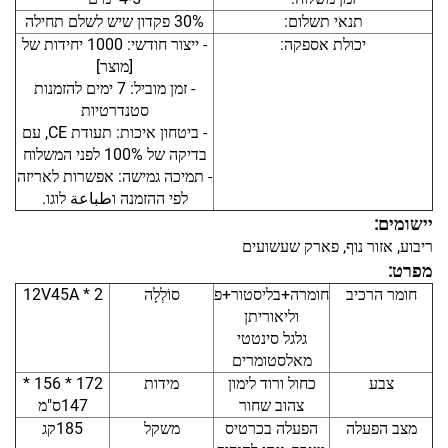
תנאי תשלום:
30% פקדון שיש לשלם תחילה
יכולת אספקה:
- ייצור חודשי: 1000 יחידות של
[מוצר]
- זמן מוביל: 7 ימים להזמנות
סטנדרטיות
- ביטחון איכות: תעודת CE, עם
בדיקה של 100% לפני המשלוח
- תמיכה גמישה: אפשרות לאריזה
לפי ההזמנה וطباعة לוגו.
יישומים:
ריבוע, אזור נוף, פארק שעשועים
מפרט:
חומר הרכיב
חומרה+בליסטור+פ
סוֹלְלָה
12V45A * 2
וליאוריתן
גלגל סינטטי
מאלסטומרים
צבע
כחול ורוד לימון
מידות
172 * 156 *
צהוב שחור
147ס"מ
מצב הפעלה
הפעלה בכרטיס
משקל
185קג