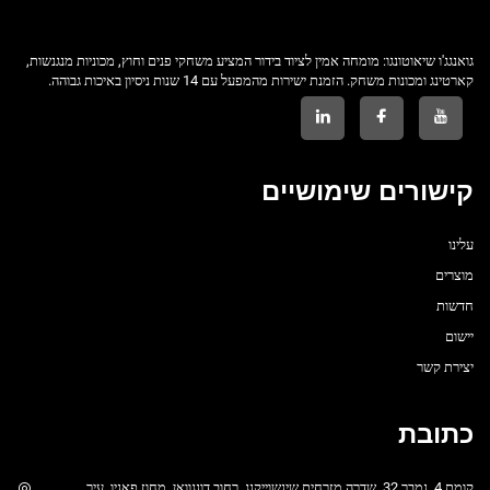
גואנגג'ו שיאוטונגו: מומחה אמין לציוד בידור המציע משחקי פנים וחוץ, מכוניות מנגנשות,
קארטינג ומכונות משחק. הזמנת ישירות מהמפעל עם 14 שנות ניסיון באיכות גבוהה.
קישורים שימושיים
עלינו
מוצרים
חדשות
יישום
יצירת קשר
כתובת
קומת 4, נמבר 32, שדרה מזרחית שינשוייקנג, רחוב דונגוואן, מחוז פאניו, עיר