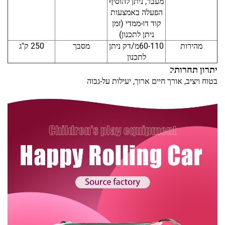
מעבר, ניתן להוסיף
הפעלה באמצעות
קוד דו-ממדי (זמן
ניתן לתכנון)
מהירות
60-110מ/דק ניתן
מסבך
250 ק"ג
לתכנון
יתרון תחרותי:
בטוח ויציב, אורך חיים ארוך, יעילות על-גבוה