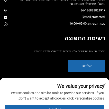
גואנגג'ו, מטרופולין גואנגדונג, סין
+86-18688382191
[email protected]
שעות הפעילות: 09:00–16:00
רשימת התפוצה
ברוכים הבאים להתחבר אלינו לקבלת מידע על מוצרים חדשים
שליחה
We value your privacy
We use cookies and similar tools to provide our services. If you
don't want to accept all cookies, click Personalize cookies.
רשות © 2026 חברת מיחזור מ recreation מצרית גואנגג'ואו שיאוטונגיאו ש. בעמ. כל
הזכויות שמורות. -
מדיניות הפרטיות