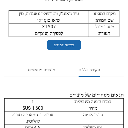
מקום המוצא:
עיר גואנגג'ו, מטרופולין גואנגדונג, סין
שם המותג:
שִׁיאוֹ טוֹנְגּ יָאוֹ
מספר מודל:
XTY07
תעודה:
לִספִירַת הַנוֹצרִים
בקשה למידע
סקירה כללית
מוצרים מומלצים
תנאים מסחריים של מוצרים
כמות הזמנה מינימלית:
1
מחיר:
1,600 US$
פרטי אריזה:
אריזה רכה+אריזה סגורה
לחלוטין.
זמן משלוח:
4-5 ימים