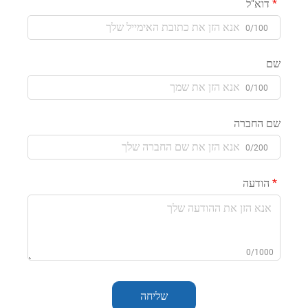
דוא"ל
0/100
שם
0/100
שם החברה
0/200
הודעה
0/1000
שליחה