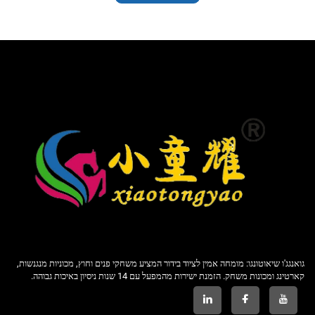
גואנגג'ו שיאוטונגו: מומחה אמין לציוד בידור המציע משחקי פנים וחוץ, מכוניות מנגנשות,
קארטינג ומכונות משחק. הזמנת ישירות מהמפעל עם 14 שנות ניסיון באיכות גבוהה.