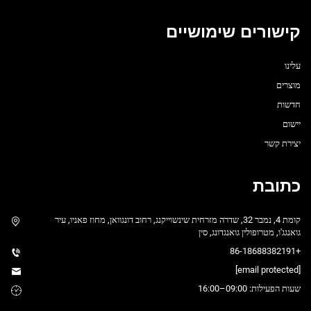
קישורים שימושיים
עלינו
מוצרים
חדשות
יישום
יצירת קשר
כתובת
קומת 4, נמבר 32, שדרה מזרחית שינשוייקנג, רחוב דונגוואן, מחוז פאניו, עיר
גואנגג'ו, מטרופולין גואנגדונג, סין
+86-18688382191
[email protected]
שעות הפעילות: 09:00–16:00