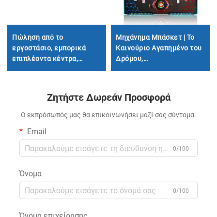
Πώληση από το
Μηχάνημα Μπάσκετ | Το
εργοστάσιο, εμπορικά
Καινούριο Αγαπημένο του
επιπλέοντα κέντρα,
Δρόμου,
ταξίδια παιδιών σε
Απελευθερώνοντας
μεγάλα τρένα χωρίς
Πάθος και Ενθουσιασμό
βίδες, ηλεκτρικά τρένα
Ζητήστε Δωρεάν Προσφορά
από ίνες γυαλιού για
ταξίδια
Ο εκπρόσωπός μας θα επικοινωνήσει μαζί σας σύντομα.
Email
0/100
Όνομα
0/100
Όνομα επιχείρησης