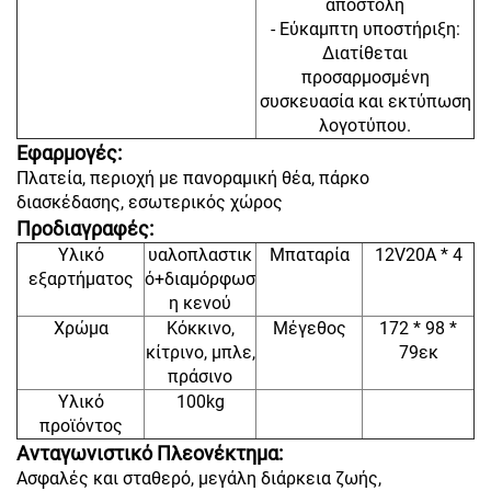
αποστολή
- Εύκαμπτη υποστήριξη:
Διατίθεται
προσαρμοσμένη
συσκευασία και εκτύπωση
λογοτύπου.
Εφαρμογές:
Πλατεία, περιοχή με πανοραμική θέα, πάρκο
διασκέδασης, εσωτερικός χώρος
Προδιαγραφές:
Υλικό
υαλοπλαστικ
Μπαταρία
12V20A * 4
εξαρτήματος
ό+διαμόρφωσ
η κενού
Χρώμα
Κόκκινο,
Μέγεθος
172 * 98 *
κίτρινο, μπλε,
79εκ
πράσινο
Υλικό
100kg
προϊόντος
Ανταγωνιστικό Πλεονέκτημα:
Ασφαλές και σταθερό, μεγάλη διάρκεια ζωής,